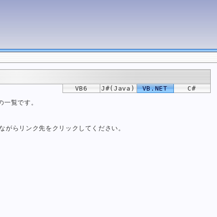
VB6
J#(Java)
VB.NET
C#
 の一覧です。
しながらリンク先をクリックしてください。