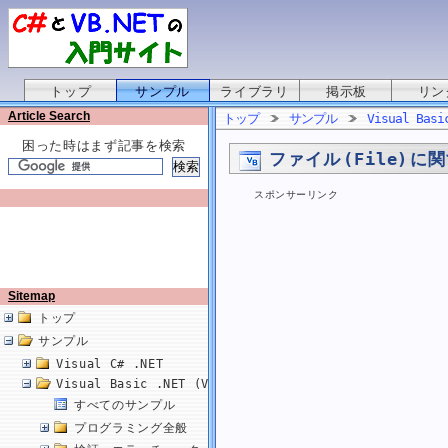
トップ
サンプル
ライブラリ
掲示板
リン
Article Search
トップ
サンプル
Visual Basi
困った時はまず記事を検索
ファイル (File) に関
スポンサーリンク
Sitemap
トップ
サンプル
Visual C# .NET
Visual Basic .NET (VB.NET)
すべてのサンプル
プログラミング全般