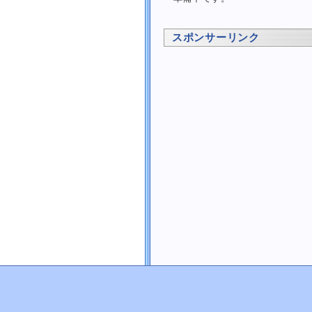
ファイルのバージョン情報を取得する
ディレクトリ
スポンサーリンク
パス
数学関数
乱数
配列
文字
文字列
日付・時刻
画像
プロセス
SQL Server
Excel
VB と .NET Framework 対応表
外部にある記事
Visual C++ .NET (C++/CLI)
Visual J# .NET (Java)
Visual Basic 6.0 (VB6.0)
ライブラリ
掲示板