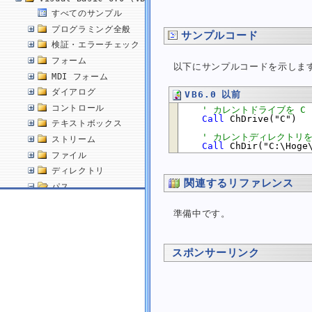
すべてのサンプル
プログラミング全般
サンプルコード
検証・エラーチェック
フォーム
以下にサンプルコードを示しま
MDI フォーム
ダイアログ
VB6.0 以前
コントロール
' カレントドライブを C
Call
 ChDrive("C")

テキストボックス
' カレントディレクトリを「
ストリーム
Call
ファイル
ディレクトリ
関連するリファレンス
パス
ファイルパスを結合する
準備中です。
ファイルパスからファイル名を取得する
ファイルパスから拡張子を含まないファイル名を取得する
ファイルパスからディレクトリ名を取得する
スポンサーリンク
拡張子を含むかどうかを判断する
拡張子を取得する
拡張子を変更する