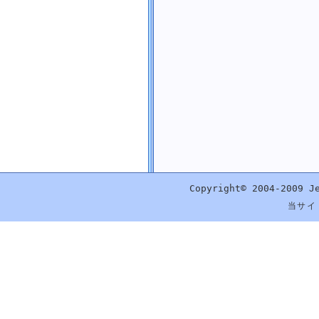
ルートディレクトリを取得する
存在する論理ドライブ名をすべて取得する
カレントディレクトリを取得する
カレントディレクトリを設定する
一時ディレクトリまでのパスを取得する
システムディレクトリまでのパスを取得する
その他の特殊ディレクトリまでのパスを取得する
数学関数
乱数
配列
文字列
日付・時刻
Copyright© 2004-2009 J
画像
当サイ
プロセス
SQL Server
コーディング規約
外部にある記事
ライブラリ
掲示板
リンク