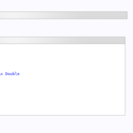
As
Double