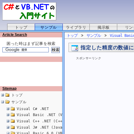
トップ
サンプル
ライブラリ
掲示板
リン
Article Search
トップ
サンプル
Visual Basi
困った時はまず記事を検索
指定した精度の数値
スポンサーリンク
Sitemap
トップ
サンプル
Visual C# .NET
Visual Basic .NET (VB.NET)
Visual C++ .NET (C++/CLI)
Visual J# .NET (Java)
Visual Basic 6.0 (VB6.0)