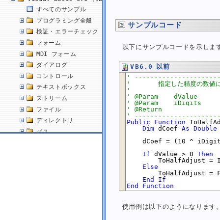
すべてのサンプル
プログラミング全般
サンプルコード
検証・エラーチェック
フォーム
以下にサンプルコードを示しま
MDI フォーム
ダイアログ
VB6.0 以前
コントロール
' ---------------------
'       指定した精度の数
テキストボックス
'
' @Param    dValue 
ストリーム
' @Param    iDigits
' @Return          
ファイル
' ---------------------
ディレクトリ
Public
Function
 ToHalfA
Dim
 dCoef 
As
Double
パス
    dCoef = (10 ^ iDigit
数学関数
If
 dValue > 0 
Then
指定した精度の最も近い数値に丸める (偶数丸め)
        ToHalfAdjust = 
指定した精度の数値に切り上げする
Else
        ToHalfAdjust = 
指定した精度の数値に切り捨てする
End
If
End
Function
指定した精度の数値に四捨五入する
指定した数値以下の最大の整数を取得する
使用例は以下のようになります
指定した数値以上の最小の整数を取得する