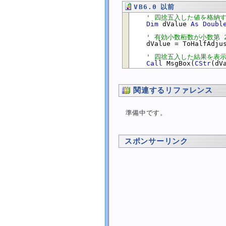
指定した 2 つの数値のうち大きい数値を取得する
VB6.0 以前
指定した 2 つの数値のうち小さい数値を取得する
' 四捨五入した値を格納
指定した数値の符号を示す値を取得する
Dim
 dValue 
As
Doubl
絶対値を取得する
' 有効小数桁数が小数第 
    dValue = ToHalfAdjus
べき乗 (累乗) を計算する
' 四捨五入した結果を表
乱数
Call
 MsgBox(
CStr
(dV
配列
文字列
関連するリファレンス
日付・時刻
画像
準備中です。
プロセス
SQL Server
コーディング規約
スポンサーリンク
外部にある記事
ライブラリ
掲示板
リンク
ナレッジ
日誌