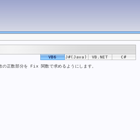
VB6
J#(Java)
VB.NET
C#
負数の正数部分を Fix 関数で求めるようにします。