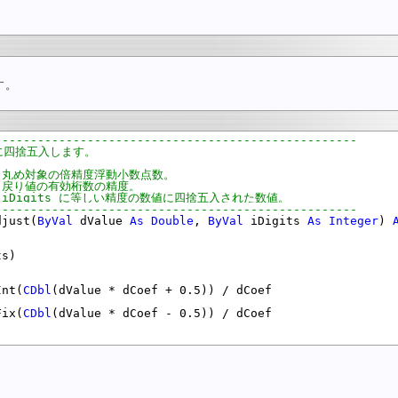
す。
---------------------------------------------------
値に四捨五入します。
     丸め対象の倍精度浮動小数点数。
     戻り値の有効桁数の精度。
     iDigits に等しい精度の数値に四捨五入された数値。
---------------------------------------------------
djust(
ByVal
 dValue 
As
Double
, 
ByVal
 iDigits 
As
Integer
) 
s)

Int(
CDbl
(dValue * dCoef + 0.5)) / dCoef

Fix(
CDbl
(dValue * dCoef - 0.5)) / dCoef

。