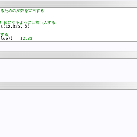
するための変数を宣言する
e
2 位になるように四捨五入する
t(12.325, 2)

示する
alue))  
'12.33