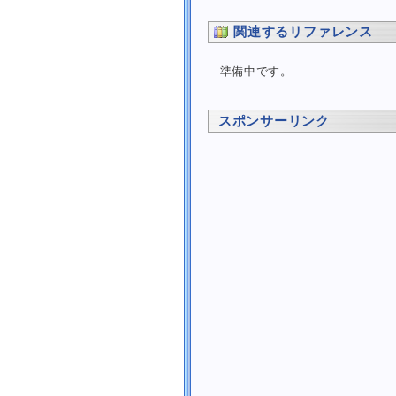
日付・時刻
画像
関連するリファレンス
プロセス
SQL Server
準備中です。
コーディング規約
外部にある記事
スポンサーリンク
ライブラリ
掲示板
リンク
ナレッジ
日誌