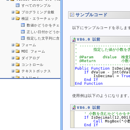
すべてのサンプル
プログラミング全般
サンプルコード
検証・エラーチェック
数値かどうかをチェックする (IsNumeric)
以下にサンプルコードを示しま
正しい日付かどうかをチェックする (IsDate)
指定した文字列に含まれる値を取得する (Val)
VB6.0 以前
フォーム
' ---------------------
'       指定した値が小数
MDI フォーム
'
' @Param    dValue 
ダイアログ
' @Return          
' ---------------------
コントロール
Public
Function
 IsDecim
テキストボックス
If
 dValue - Int(dVa
        IsDecimal = 
Tru
ストリーム
End
If
End
Function
ファイル
ディレクトリ
使用例は以下のようになります
パス
数学関数
VB6.0 以前
乱数
' 小数を含むかどうかを
配列
If
 IsDecimal(12.001
Call
 MsgBox("
文字列
End
If