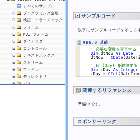
すべてのサンプル
プログラミング全般
サンプルコード
検証・エラーチェック
フォーム
以下にサンプルコードを示しま
MDI フォーム
ダイアログ
VB6.0 以前
コントロール
' 必要な変数を宣言する
Dim
 dtNow 
As
Date
テキストボックス
    dtNow = 
CDate
(DateTi
ストリーム
' 日 (Day) を取得する
Dim
 iDay 
As
Integer
ファイル
    iDay = 
CInt
ディレクトリ
パス
関連するリファレンス
数学関数
乱数
準備中です。
配列
文字列
日付・時刻
スポンサーリンク
現在の日付を取得する
現在の日付と時刻を取得する