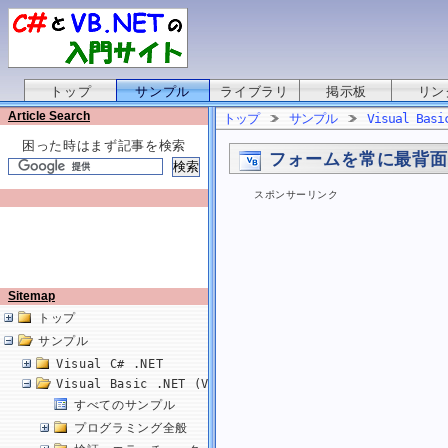
トップ
サンプル
ライブラリ
掲示板
リン
Article Search
トップ
サンプル
Visual Basi
困った時はまず記事を検索
フォームを常に最背
スポンサーリンク
Sitemap
トップ
サンプル
Visual C# .NET
Visual Basic .NET (VB.NET)
すべてのサンプル
プログラミング全般