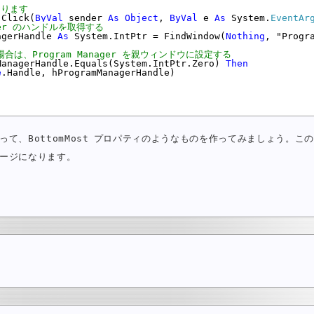
なります
_Click(
ByVal
 sender 
As
Object
, 
ByVal
 e 
As
 System.
EventAr
nager のハンドルを取得する
agerHandle 
As
 System.IntPtr = FindWindow(
Nothing
, "Progra
合は、Program Manager を親ウィンドウに設定する
ManagerHandle.Equals(System.IntPtr.Zero) 
Then
e
.Handle, hProgramManagerHandle)

に習って、BottomMost プロパティのようなものを作ってみましょう。こ
ージになります。
る
定する
する
させる