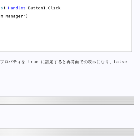
gs
) 
Handles
 Button1.Click

m Manager")

のプロパティを true に設定すると再背面での表示になり、false