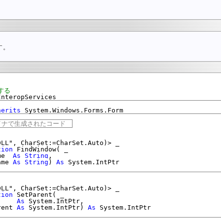
す。
する
InteropServices
herits
 System.Windows.Forms.Form
ザイナで生成されたコード　
LL", CharSet:=CharSet.Auto)> _

tion
 FindWindow( _

me  
As
String
, _

ame 
As
String
) 
As
LL", CharSet:=CharSet.Auto)> _

tion
 SetParent( _

     
As
 System.IntPtr, _

rent 
As
 System.IntPtr) 
As