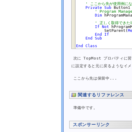
フォームを移動できないようにする
' ここから先が使用例に
Private
Sub
 Button1
フォームをタスクバーに表示しない
' Program Ma
Dim
 hProgramMan
フォームのシステムメニューを表示しない
フォーム右上の閉じるボタンを無効にする
' 正しく取得できた場
If
Not
 hProgram
フォームでもキーイベントを受け取るようにする
            SetParent(
M
End
If
フォームに自動スクロールバーを付ける
End
Sub
フォームを半透明または透明にする
End
Class
フォームの特定の色を透明にする
フォームを特定のフォームより手前に表示する
次に TopMost プロパティ
フォームを常に最前面に表示する
に設定すると元に戻るようなイメ
フォームを常に最背面に表示する
フォームが所有しているすべてのフォームを取得する
ここから先は保留中...
フォームをアクティブにする
フォームで現在アクティブなコントロールを取得または設定す
関連するリファレンス
フォームで [Enter] キーが押されると動作するボタンを設
フォームで [Esc] キーが押されると動作するボタンを設定
準備中です。
フォームで [Enter] キーが押された時にフォーカスを遷移
フォーム内のすべてのテキストボックスをクリアする
フォーム内のコントロールを名前で探して取得する
スポンサーリンク
MDI フォーム