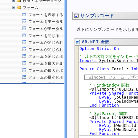
検証・エラーチェック
フォーム
フォームを表示する
サンプルコード
フォームをモーダルで表示する
フォームがモーダルで表示されているか判断する
以下にサンプルコードを示しま
フォームを閉じる
VB.NET 全般
フォームが閉じられるのをキャンセルする
Option Strict On
フォームが閉じられる原因を取得する
' 以下の名前空間をインポート
フォームを閉じたボタンを取得する
Imports
 System.Runtime.
フォームを最大化または最小化する
Public
Class
 Form1 : 
In
フォームの最大化ボタンを無効にする
　Windows フォーム デ
フォームの最小化ボタンを無効にする
フォームの最大サイズを設定する
' FindWindow 関数
    <DllImport("USER32.D
フォームの最小サイズを設定する
Private
Shared
Func
ByVal
 lpClassNa
フォームが最大化された時の位置とサイズを設定する
ByVal
 lpWindowN
End
Function
フォームのクライアント領域のサイズを取得または設定する
フォームの位置をデスクトップ座標で変更する
' SetParent 関数
    <DllImport("USER32.D
フォームの初期表示位置を変更する
Private
Shared
Func
ByVal
 hWndChild
フォームの境界線スタイルを変更する
ByVal
 hWndNewPa
End
Function
フォームのサイズを変更できないようにする