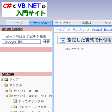
トップ
サンプル
ライブラリ
掲示板
リン
Article Search
トップ
サンプル
Visual Basi
困った時はまず記事を検索
指定した書式で日付
スポンサーリンク
Sitemap
トップ
サンプル
Visual C# .NET
Visual Basic .NET (VB.NET)
すべてのサンプル
プログラミング全般