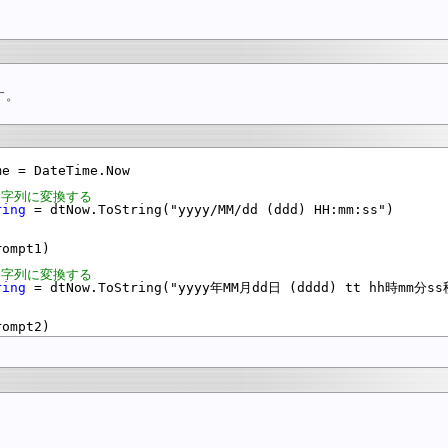
す。
e = DateTime.Now

文字列に変換する
ring
 = dtNow.ToString("yyyy/MM/dd (ddd) HH:mm:ss")

ompt1)

文字列に変換する
ring
 = dtNow.ToString("yyyy年MM月dd日 (dddd) tt hh時mm分ss秒