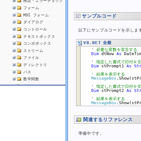
検証・エラーチェック
フォーム
MDI フォーム
サンプルコード
ダイアログ
コントロール
以下にサンプルコードを示しま
テキストボックス
VB.NET 全般
コンボボックス
' 必要な変数を宣言する
ストリーム
Dim
 dtNow 
As
 DateTim
ファイル
' 指定した書式で日付を
ディレクトリ
Dim
 stPrompt1 
As
St
パス
' 結果を表示する
MessageBox
.Show(stPr
数学関数
' 指定した書式で日付を
乱数
Dim
 stPrompt2 
As
St
配列
' 結果を表示する
文字
MessageBox
文字列
日付・時刻
関連するリファレンス
現在の日付を取得する
現在の日付と時刻を取得する
準備中です。
指定した書式で日付を文字列に変換する