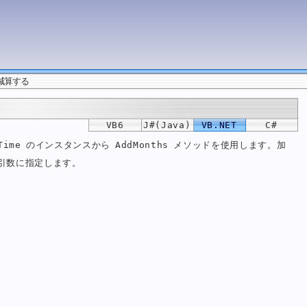
減算する
VB6
J#(Java)
VB.NET
C#
me のインスタンスから AddMonths メソッドを使用します。加
引数に指定します。