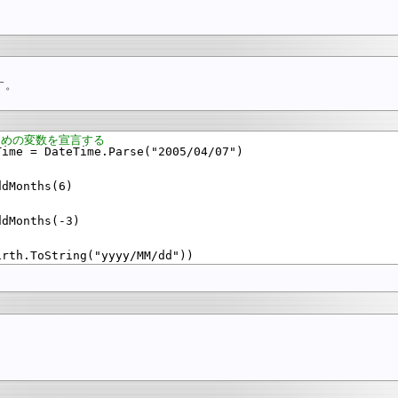
す。
ための変数を宣言する
Time = DateTime.Parse("2005/04/07")

dMonths(6)

dMonths(-3)
