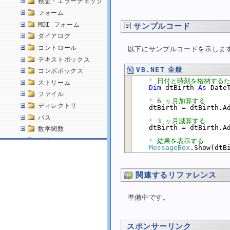
検証・エラーチェック
フォーム
MDI フォーム
サンプルコード
ダイアログ
コントロール
以下にサンプルコードを示しま
テキストボックス
VB.NET 全般
コンボボックス
' 日付と時刻を格納する
ストリーム
Dim
 dtBirth 
As
 Date
ファイル
' 6 ヶ月加算する
ディレクトリ
    dtBirth = dtBirth.Ad
パス
' 3 ヶ月減算する
    dtBirth = dtBirth.Ad
数学関数
' 結果を表示する
乱数
MessageBox
配列
文字
関連するリファレンス
文字列
日付・時刻
準備中です。
現在の日付を取得する
現在の日付と時刻を取得する
指定した書式で日付を文字列に変換する
スポンサーリンク