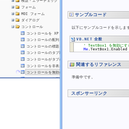
検証・エラーチェック
フォーム
MDI フォーム
サンプルコード
ダイアログ
コントロール
以下にサンプルコードを示しま
コントロールを XP スタイル (視覚テーマ) で表示する
VB.NET 全般
コントロールの配列を作成する
' TextBox1 を無効にす
コントロールの標題を変更する
Me
.TextBox1.Enabled
コントロールのタブ順を変更する
コントロールがタブによってフォーカス遷移しないようにする
関連するリファレンス
コントロールを非表示にする
コントロールを無効にする
準備中です。
コントロールの位置を変更する
コントロールのサイズを変更する
コントロールの位置とサイズを同時に変更する
スポンサーリンク
コントロールの背景色を変更する
コントロールの前景色 (文字色) を変更する
コントロールのフォントを変更する
コントロールにフォーカスを設定する
コントロールにフォーカスがあるかどうかを判断する