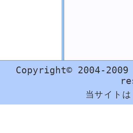
テキストボックス
コンボボックス
ストリーム
ファイル
ディレクトリ
パス
数学関数
乱数
配列
文字
Copyright© 2004-2009
文字列
日付・時刻
re
画像
プロセス
当サイトは
SQL Server
Excel
VB と .NET Framework 対応表
外部にある記事
Visual C++ .NET (C++/CLI)
Visual J# .NET (Java)