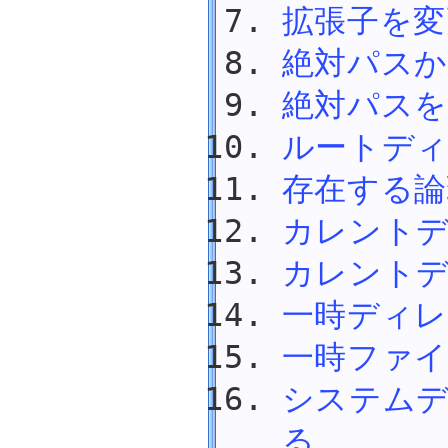
絶対パスかどうかを判断する
拡張子を変
絶対パスを取得する
ルートディレクトリを取得する
絶対パス
存在する論理ドライブ名をすべて取得する
絶対パスを
カレントディレクトリを取得する
カレントディレクトリを設定する
ルートデ
一時ディレクトリまでのパスを取得する
一時ファイルまでのパスを取得する
存在する
システムディレクトリまでのパスを取得する
その他の特殊ディレクトリまでのパスを取得する
カレント
数学関数
乱数
カレント
配列
文字
一時ディ
文字列
日付・時刻
一時ファ
画像
システム
プロセス
SQL Server
る
Excel