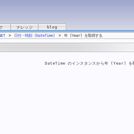
blog
ク
ナレッジ
NET
日付・時刻 (DateTime)
年 (Year) を取得する
DateTime のインスタンスから年 (Year)