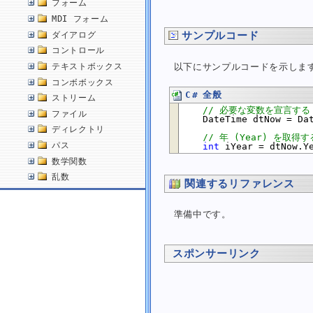
フォーム
MDI フォーム
サンプルコード
ダイアログ
コントロール
以下にサンプルコードを示しま
テキストボックス
コンボボックス
C# 全般
ストリーム
// 必要な変数を宣言する
ファイル
    DateTime dtNow = Dat
ディレクトリ
// 年 (Year) を取得す
パス
int
 iYear = dtNow.Y
数学関数
乱数
関連するリファレンス
配列
文字
準備中です。
文字列
日付・時刻
スポンサーリンク
現在の日付を取得する
現在の日付と時刻を取得する
指定した書式で日付を文字列に変換する
文字列から DateTime の値に変換する