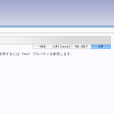
VB6
J#(Java)
VB.NET
C#
 を取得するには Year プロパティを参照します。