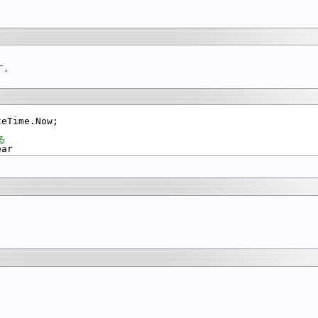
す。
eTime.Now;

る
ear