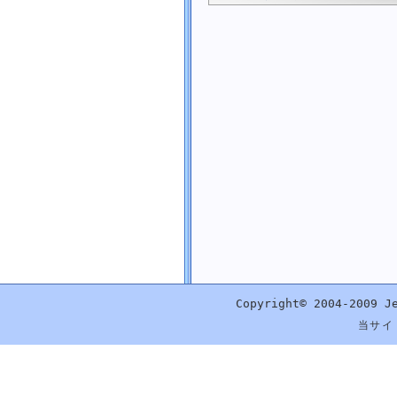
文字列から DateTime の値に厳密かつ高速に変換する
閏年 (うるう年) かどうかを判断する
指定した年と月に含まれる日数を取得する
年間積算日を取得する
日付の部分を取得する
時刻の部分を取得する
年の部分を取得する
月の部分を取得する
日の部分を取得する
曜日の部分を取得する
時間の部分を取得する
分の部分を取得する
秒の部分を取得する
ミリ秒の部分を取得する
指定した年数を加算または減算する
Copyright© 2004-2009 J
指定した月数を加算または減算する
当サイ
指定した日数を加算または減算する
指定した時間数を加算または減算する
指定した分数を加算または減算する
指定した秒数を加算または減算する