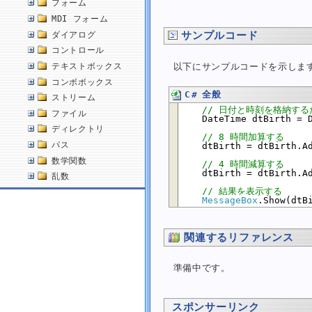
フォーム
MDI フォーム
サンプルコード
ダイアログ
コントロール
以下にサンプルコードを示しま
テキストボックス
コンボボックス
C# 全般
ストリーム
// 日付と時刻を格納す
ファイル
    DateTime dtBirth = D
ディレクトリ
// 8 時間加算する
パス
    dtBirth = dtBirth.Ad
数学関数
// 4 時間減算する
    dtBirth = dtBirth.Ad
乱数
// 結果を表示する
配列
MessageBox
文字
文字列
関連するリファレンス
日付・時刻
現在の日付を取得する
準備中です。
現在の日付と時刻を取得する
指定した書式で日付を文字列に変換する
文字列から DateTime の値に変換する
スポンサーリンク