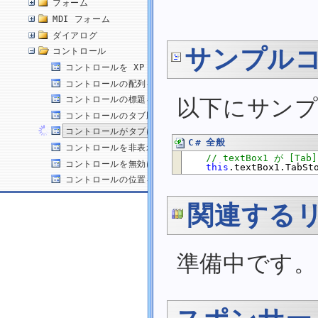
フォーム
MDI フォーム
ダイアログ
サンプル
コントロール
コントロールを XP スタイル (視覚テーマ) で表示する
コントロールの配列を作成する
以下にサン
コントロールの標題を変更する
コントロールのタブ順を変更する
コントロールがタブによってフォーカス遷移しないようにする
C# 全般
コントロールを非表示にする
// textBox1 が 
コントロールを無効にする
this
.textBox1.TabSt
コントロールの位置を変更する
コントロールのサイズを変更する
関連する
コントロールの位置とサイズを同時に変更する
コントロールの背景色を変更する
コントロールの前景色 (文字色) を変更する
準備中です。
コントロールのフォントを変更する
コントロールにフォーカスを設定する
コントロールにフォーカスがあるかどうかを判断する
テキストボックス