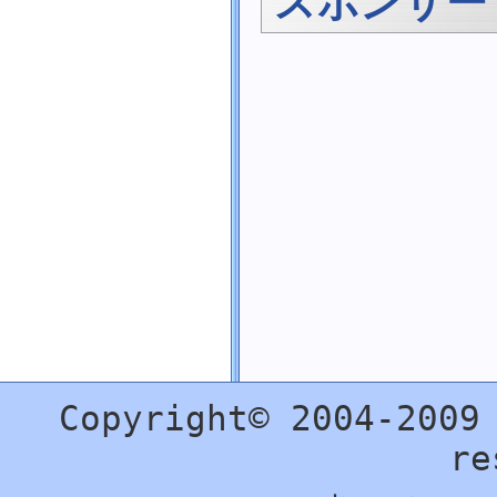
スポンサー
コンボボックス
ストリーム
ファイル
ディレクトリ
パス
数学関数
乱数
配列
文字
文字列
日付・時刻
画像
プロセス
SQL Server
Excel
VB と .NET Framework 対応表
Copyright© 2004-2009
外部にある記事
Visual Basic .NET (VB.NET)
re
Visual C++ .NET (C++/CLI)
Visual J# .NET (Java)